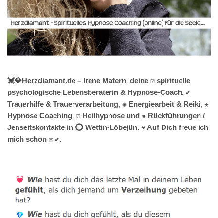
💓️💎Herzdiamant.de – Irene Matern, deine ☑️ spirituelle
psychologische Lebensberaterin & Hypnose-Coach. ✔️
Trauerhilfe & Trauerverarbeitung, ✺ Energiearbeit & Reiki, ★
Hypnose Coaching, ☑️ Heilhypnose und ✹ Rückführungen /
Jenseitskontakte in ⭕ Wettin-Löbejün. ❤ Auf Dich freue ich
mich schon ✉ ✔.