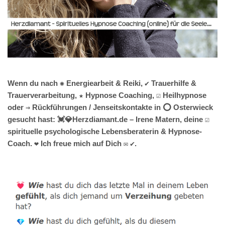
Wenn du nach ✺ Energiearbeit & Reiki, ✔️ Trauerhilfe &
Trauerverarbeitung, ★ Hypnose Coaching, ☑️ Heilhypnose
oder ⇒ Rückführungen / Jenseitskontakte in ⭕ Osterwieck
gesucht hast: 💓️💎Herzdiamant.de – Irene Matern, deine ☑️
spirituelle psychologische Lebensberaterin & Hypnose-
Coach. ❤ Ich freue mich auf Dich ✉ ✔.