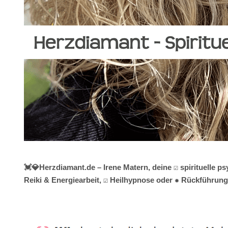
💓️💎Herzdiamant.de – Irene Matern, deine ☑️ spirituelle
Reiki & Energiearbeit, ☑️ Heilhypnose oder ✹ Rückführunge