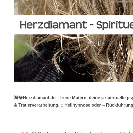
💓️💎Herzdiamant.de – Irene Matern, deine ☑️ spirituelle
& Trauerverarbeitung, ☑️ Heilhypnose oder ⇒ Rückführunge