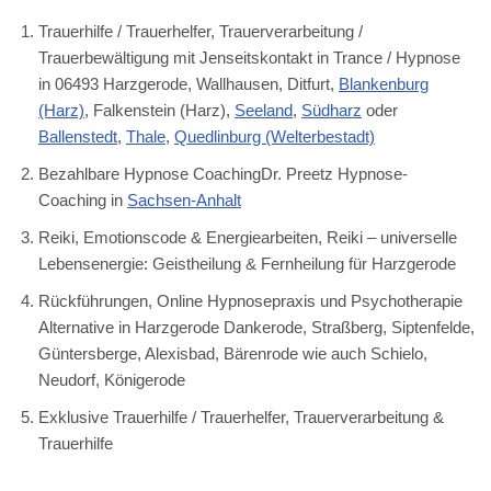
Trauerhilfe / Trauerhelfer, Trauerverarbeitung /
Trauerbewältigung mit Jenseitskontakt in Trance / Hypnose
in 06493 Harzgerode, Wallhausen, Ditfurt,
Blankenburg
(Harz)
, Falkenstein (Harz),
Seeland
,
Südharz
oder
Ballenstedt
,
Thale
,
Quedlinburg (Welterbestadt)
Bezahlbare Hypnose CoachingDr. Preetz Hypnose-
Coaching in
Sachsen-Anhalt
Reiki, Emotionscode & Energiearbeiten, Reiki – universelle
Lebensenergie: Geistheilung & Fernheilung für Harzgerode
Rückführungen, Online Hypnosepraxis und Psychotherapie
Alternative in Harzgerode Dankerode, Straßberg, Siptenfelde,
Güntersberge, Alexisbad, Bärenrode wie auch Schielo,
Neudorf, Königerode
Exklusive Trauerhilfe / Trauerhelfer, Trauerverarbeitung &
Trauerhilfe