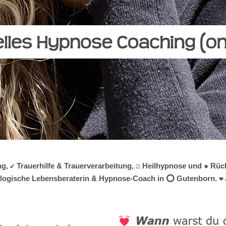
, ✔️ Trauerhilfe & Trauerverarbeitung, ☑️ Heilhypnose und ✹ Rüc
chologische Lebensberaterin & Hypnose-Coach in ⭕ Gutenborn. ❤ 