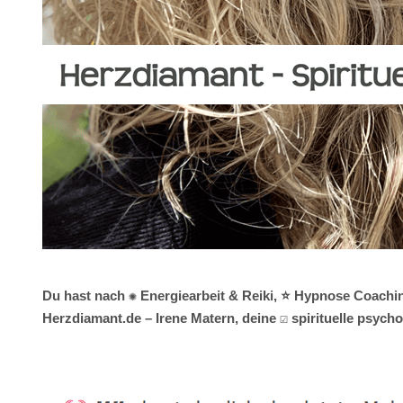
Du hast nach ✺ Energiearbeit & Reiki, ⭐ Hypnose Coaching
Herzdiamant.de – Irene Matern, deine ☑️ spirituelle psy