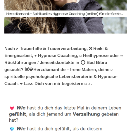
Nach ✔️ Trauerhilfe & Trauerverarbeitung, ❌ Reiki &
Energiearbeit, ★ Hypnose Coaching, ☑️ Heilhypnose oder ⇒
Rückführungen / Jenseitskontakte in ⭕ Bad Bibra
gesucht? 💓️💎Herzdiamant.de – Irene Matern, deine ☑️
spirituelle psychologische Lebensberaterin & Hypnose-
Coach. ❤ Lass Dich von mir begeistern ✉ ✔.