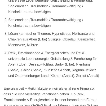
universelle Lebensenergie: Geistheilung & Fernheilung,
Seelenreisen, Traumahilfe / Traumabewältigung /
Kindheitstrauma bewältigen
Seelenreisen, Traumahilfe / Traumabewältigung /
Kindheitstrauma bewältigen
Lösen karmischer Themen, Hypnotiseur, Heiltrance und
Chakren aus Aken (Elbe) Susigke, Obselau, Kleinzerbst,
Mennewitz, Kühren
Reiki, Emotionscode & Energiearbeiten und Reiki –
universelle Lebensenergie: Geistheilung & Fernheilung für
Aken (Elbe), Dessau-Roßlau, Barby (Elbe), Nienburg
(Saale), Calbe (Saale), Südliches Anhalt, Raguhn-Jeßnitz
und Osternienburger Land, Köthen (Anhalt), Zerbst (Anhalt)
Energiearbeit – Reiki fabrizieren wir als erfahrene Firma so,
dass Sie eine vielseitige Variationen haben. Ob Reiki,
Emotionscode & Energiearbeiten in einer besonderen Farbe,
Form ebenso wie Größe? Egal, wir können Ihnen von Nutzen