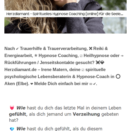
Nach ✔️ Trauerhilfe & Trauerverarbeitung, ❌ Reiki &
Energiearbeit, ⭐ Hypnose Coaching, ☑️ Heilhypnose oder ⇒
Rückführungen / Jenseitskontakte gesucht? 💓️💎
Herzdiamant.de – Irene Matern, deine ☑️ spirituelle
psychologische Lebensberaterin & Hypnose-Coach in ⭕
Aken (Elbe). ❤ Melde Dich einfach bei mir ✉ ✔.